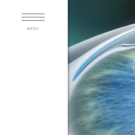
紹介
て
ンズについて
いて
について
法について
クトについて
術について
内障手術について
焦点レンズのご案内
ついて