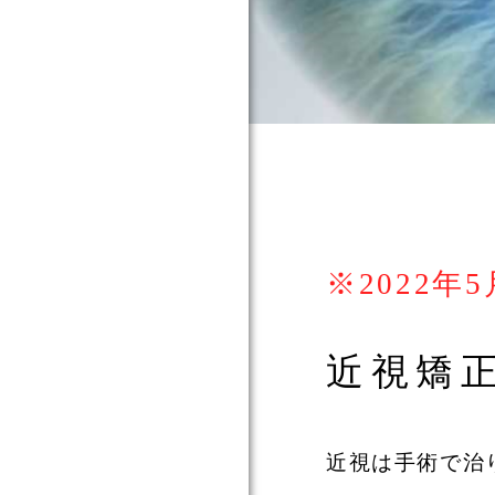
ついて
て
て
※2022
近視矯正
近視は手術で治